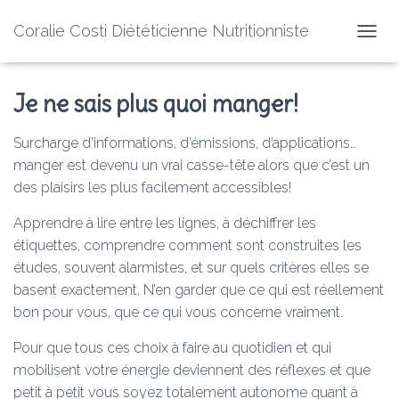
Coralie Costi Diététicienne Nutritionniste
O
U
V
Je ne sais plus quoi manger!
R
I
R
Surcharge d’informations, d’émissions, d’applications…
/
manger est devenu un vrai casse-tête alors que c’est un
F
E
des plaisirs les plus facilement accessibles!
R
M
Apprendre à lire entre les lignes, à déchiffrer les
E
étiquettes, comprendre comment sont construites les
R
L
études, souvent alarmistes, et sur quels critères elles se
A
basent exactement. N’en garder que ce qui est réellement
N
bon pour vous, que ce qui vous concerne vraiment.
A
V
Pour que tous ces choix à faire au quotidien et qui
I
G
mobilisent votre énergie deviennent des réflexes et que
A
petit à petit vous soyez totalement autonome quant à