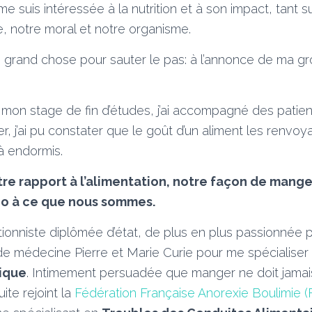
e suis intéressée à la nutrition et à son impact, tant 
e, notre moral et notre organisme.
lus grand chose pour sauter le pas: à l’annonce de ma g
on stage de fin d’études, j’ai accompagné des patient
, j’ai pu constater que le goût d’un aliment les renvoya
à endormis.
tre rapport à l’alimentation, notre façon de manger
o à ce que nous sommes.
itionniste diplômée d’état, de plus en plus passionnée pa
 de médecine Pierre et Marie Curie pour me spécialise
rique
. Intimement persuadée que manger ne doit jamai
uite rejoint la
Fédération Française Anorexie Boulimie 