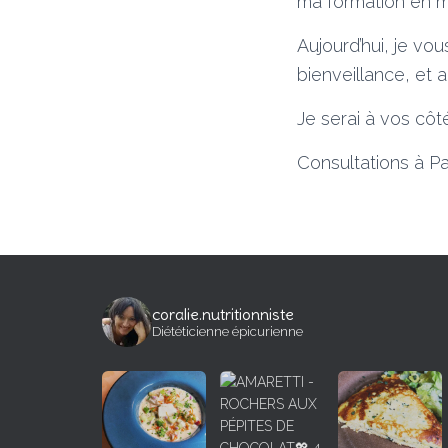
ma formation en m
Aujourd’hui, je v
bienveillance, et 
Je serai à vos côté
Consultations à P
coralie.nutritionniste
Diététicienne épicurienne