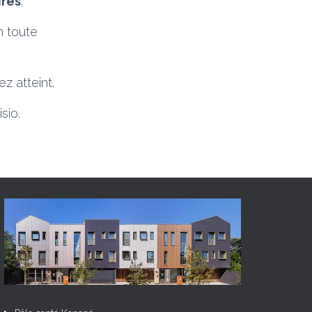
ires
.
n toute
ez atteint.
sio.