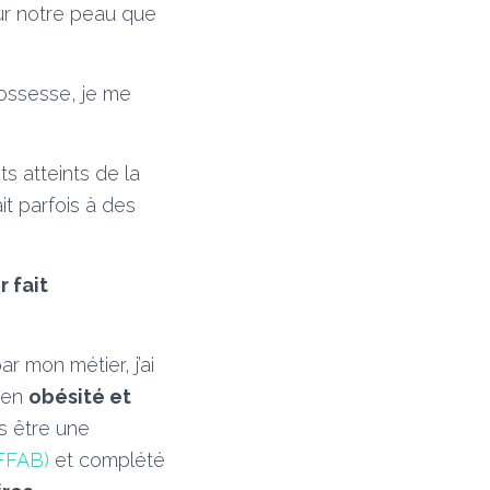
sur notre peau que
rossesse, je me
s atteints de la
it parfois à des
 fait
r mon métier, j’ai
r en
obésité et
s être une
(FFAB)
et complété