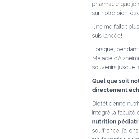
pharmacie que je m
sur notre bien-êtr
Il ne me fallait p
suis lancée!
Lorsque, pendant m
Maladie d’Alzheimer
souvenirs jusque l
Quel que soit no
directement éch
Diététicienne nutr
intégré la faculté
nutrition pédiat
souffrance, j’ai ens