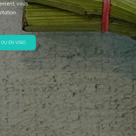
ugement, vous
ltation.
OU EN VISIO