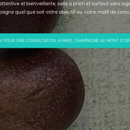
tentive et bienveillante, sans a priori et surtout sans j
gne quel que soit votre objectif ou votre motif de consu
V POUR UNE CONSULTATION, À PARIS, CHAMPAGNE AU MONT D'OR 