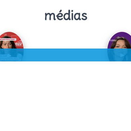
médias
ance Inter
France 
ien vous fasse !
Bel & Bien en
'est manger sereinement"
Pourquoi notre orga
consommer des aliments
en sont les bie