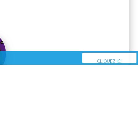
CLIQUEZ ICI
2
semble
nisme préfère
 chauds et quels
nfaits.