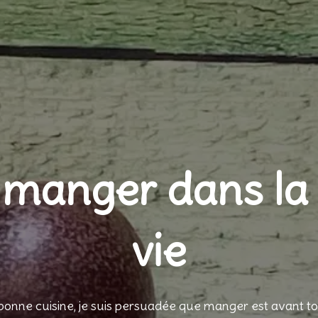
 manger dans la 
vie
onne cuisine, je suis persuadée que manger est avant tou