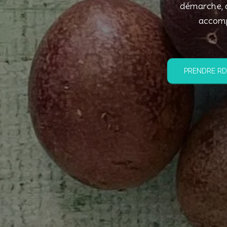
démarche, at
accompa
PRENDRE RD