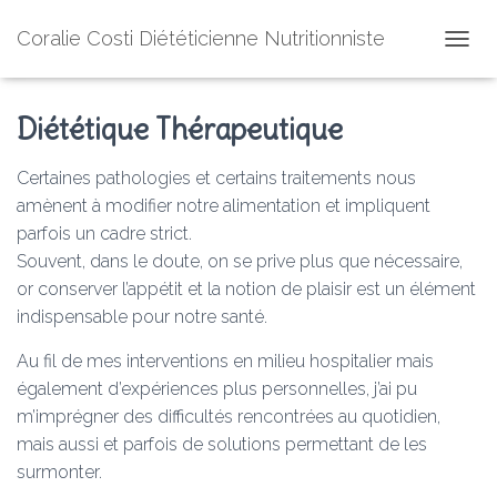
Coralie Costi Diététicienne Nutritionniste
O
U
V
Diététique Thérapeutique
R
I
R
Certaines pathologies et certains traitements nous
/
amènent à modifier notre alimentation et impliquent
F
E
parfois un cadre strict.
R
Souvent, dans le doute, on se prive plus que nécessaire,
M
or conserver l’appétit et la notion de plaisir est un élément
E
R
indispensable pour notre santé.
L
A
Au fil de mes interventions en milieu hospitalier mais
N
également d’expériences plus personnelles, j’ai pu
A
m’imprégner des difficultés rencontrées au quotidien,
V
I
mais aussi et parfois de solutions permettant de les
G
surmonter.
A